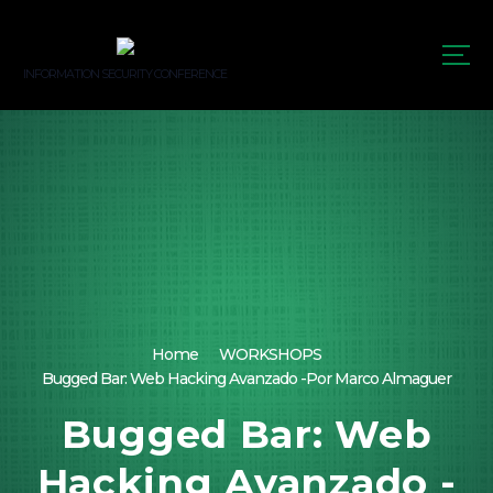
S
k
i
INFORMATION SECURITY CONFERENCE
p
t
o
c
o
n
t
e
n
t
Home
WORKSHOPS
Bugged Bar: Web Hacking Avanzado -Por Marco Almaguer
Bugged Bar: Web
Hacking Avanzado -