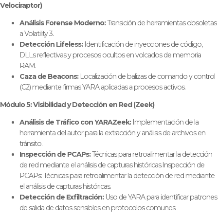
Velociraptor)
Análisis Forense Moderno:
Transición de herramientas obsoletas
a Volatility 3.
Detección Lifeless:
Identificación de inyecciones de código,
DLLs reflectivas y procesos ocultos en volcados de memoria
RAM.
Caza de Beacons:
Localización de balizas de comando y control
(C2) mediante firmas YARA aplicadas a procesos activos.
Módulo 5: Visibilidad y Detección en Red (Zeek)
Análisis de Tráfico con YARAZeek:
Implementación de la
herramienta del autor para la extracción y análisis de archivos en
tránsito.
Inspección de PCAPs:
Técnicas para retroalimentar la detección
de red mediante el análisis de capturas históricas.Inspección de
PCAPs: Técnicas para retroalimentar la detección de red mediante
el análisis de capturas históricas.
Detección de Exfiltración:
Uso de YARA para identificar patrones
de salida de datos sensibles en protocolos comunes.