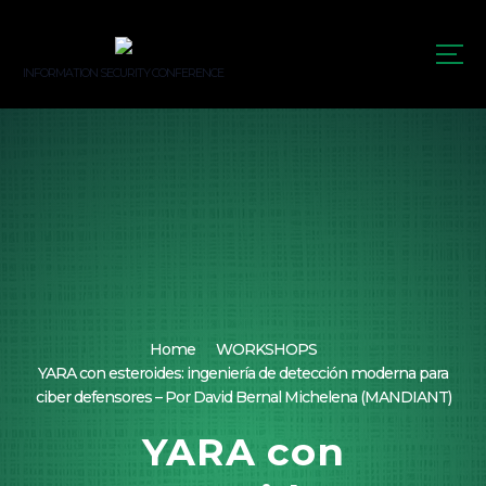
S
k
i
INFORMATION SECURITY CONFERENCE
p
t
o
c
o
n
t
e
n
t
Home
WORKSHOPS
YARA con esteroides: ingeniería de detección moderna para
ciber defensores – Por David Bernal Michelena (MANDIANT)
YARA con