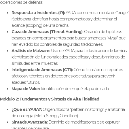
operaciones de defensa:
Respuesta a Incidentes (IR):
YARA como herramienta de “triage”
rápido para identificar hosts comprometidos y determinar el
alcance (scoping) de una brecha.
Caza de Amenazas (Threat Hunting):
Creación de hipótesis
basadas en comportamientos para buscar amenazas “vivas” que
han evadido los controles de seguridad tradicionales.
Análisis de Malware:
Uso de YARA para la clasificación de familias,
identificación de funcionalidades específicas y descubrimiento de
similitudes entre muestras.
Inteligencia de Amenazas (CTI):
Cómo transformar reportes
tácticos y técnicos en detecciones operativas para prevenir
ataques futuros.
Mapa de Valor:
Identificación de en qué etapa de cada
Módulo 2: Fundamentos y Sintaxis de Alta Fidelidad
¿Qué es YARA?:
Origen, filosofía “pattern matching” y anatomía
de una regla (Meta, Strings, Condition).
Sintaxis Avanzada:
Dominio de modificadores para capturar
variantes de malware.