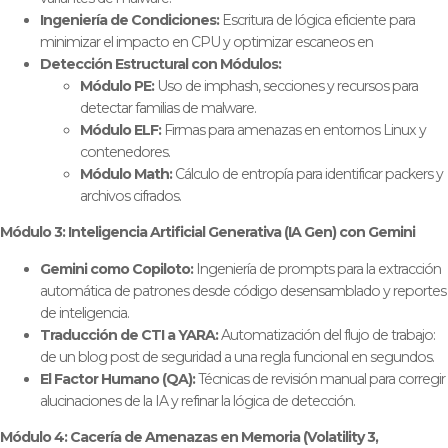
Ingeniería de Condiciones:
Escritura de lógica eficiente para
minimizar el impacto en CPU y optimizar escaneos en
Detección Estructural con Módulos:
Módulo PE:
Uso de imphash, secciones y recursos para
detectar familias de malware.
Módulo ELF:
Firmas para amenazas en entornos Linux y
contenedores.
Módulo Math:
Cálculo de entropía para identificar packers y
archivos cifrados.
Módulo 3: Inteligencia Artificial Generativa (IA Gen) con Gemini
Gemini como Copiloto:
Ingeniería de prompts para la extracción
automática de patrones desde código desensamblado y reportes
de inteligencia.
Traducción de CTI a YARA:
Automatización del flujo de trabajo:
de un blog post de seguridad a una regla funcional en segundos.
El Factor Humano (QA):
Técnicas de revisión manual para corregir
alucinaciones de la IA y refinar la lógica de detección.
Módulo 4: Cacería de Amenazas en Memoria (Volatility 3,